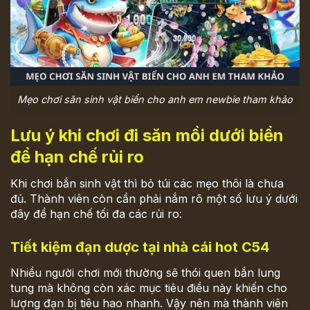
Mẹo chơi săn sinh vật biển cho anh em newbie tham khảo
Lưu ý khi chơi đi săn mồi dưới biển
để hạn chế rủi ro
Khi chơi bắn sinh vật thì bỏ túi các mẹo thôi là chưa
đủ. Thành viên còn cần phải nắm rõ một số lưu ý dưới
đây để hạn chế tối đa các rủi ro:
Tiết kiệm đạn dược tại nhà cái hot C54
Nhiều người chơi mới thường sẽ thói quen bắn lung
tung mà không còn xác mục tiêu điều này khiến cho
lượng đạn bị tiêu hao nhanh. Vậy nên mà thành viên