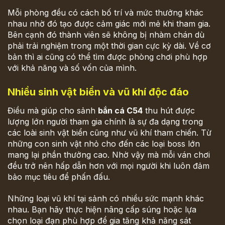
Mỗi phòng đều có cách bố trí và mức thưởng khác
nhau nhờ đó tạo được cảm giác mới mẻ khi tham gia.
Bên cạnh đó thành viên sẽ không bị nhàm chán dù
phải trải nghiệm trong một thời gian cực kỳ dài. Về cơ
bản thì ai cũng có thể tìm được phòng chơi phù hợp
với khả năng và số vốn của mình.
Nhiều sinh vật biển và vũ khí độc đáo
Điều mà giúp cho sảnh
bắn cá C54
thu hút được
lượng lớn người tham gia chính là sự đa dạng trong
các loài sinh vật biển cũng như vũ khí tham chiến. Từ
những con sinh vật nhỏ cho đến các loại boss lớn
mang lại phần thưởng cao. Nhờ vậy mà mỗi ván chơi
đều trở nên hấp dẫn hơn với mọi người khi luôn đảm
bảo mục tiêu để phấn đấu.
Những loại vũ khí tại sảnh có nhiều sức mạnh khác
nhau. Bạn hãy thực hiện nâng cấp súng hoặc lựa
chọn loại đạn phù hợp để gia tăng khả năng sát