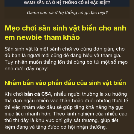
Game săn cá ở hệ thống có gì đặc biệt?
Mẹo chơi săn sinh vật biển cho anh
em newbie tham khảo
Săn sinh vật là một sảnh chơi vô cùng đơn giản, cho
dù bạn là người mới cũng dễ dàng hiểu và tham gia.
Tuy nhiên muốn thắng lớn thì cùng bỏ túi một số mẹo
nhỏ dưới đây ngay:
Nhắm bắn vào phần đầu của sinh vật biển
Khi chơi
bắn cá C54
, nhiều người thường là xu hướng
thả đạn ngẫu nhiên vào thân hoặc đuôi nhưng thực tế
thì việc nhắm vào đầu sẽ giúp tăng khả năng hạ gục
mục tiêu nhanh hơn. Theo kinh nghiệm của nhiều cao
thủ thì đây là khu vực chỉ gây sát thương, giúp tiết
kiệm đáng và tăng được cơ hội nhận thưởng.