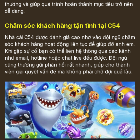
thương và giúp quá trình hoàn thành mục tiêu trở nên
dễ dàng.
Chăm sóc khách hàng tận tình tại C54
Nhà cái C54 được đánh giá cao nhờ vào đội ngũ chăm
sóc khách hàng hoạt động liên tục để giúp đỡ anh em.
Khi gặp sự cố bạn có thể liên hệ thông qua các kênh
như email, hotline hoặc chat live đều được. Đội ngũ
cũng thường gửi phản hồi rất nhanh, giúp cho thành
viên giải quyết vấn đề mà không phải chờ đợi quá lâu.