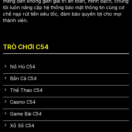
mang đến không gian giải trí an toàn, minh bạch, chúng
tôi luôn nâng cấp hệ thống bảo mật thông tin cùng cơ
chế nạp rút tiền siêu tốc, đảm bảo quyền lợi cho mọi
thành viên.
TRÒ CHƠI C54
Nổ Hũ C54
Bắn Cá C54
Thể Thao C54
Casino C54
Game Bài C54
Xổ Số C54