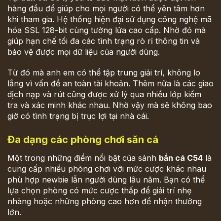
hàng đầu để giúp cho mọi người có thể yên tâm hơn
khi tham gia. Hệ thống hiện đại sử dụng công nghệ mã
hóa SSL 128-bit cùng tường lửa cao cấp. Nhờ đó mà
giúp hạn chế tối đa các tình trạng rò rỉ thông tin và
bảo vệ được mọi dữ liệu của người dùng.
Từ đó mà anh em có thể tập trung giải trí, không lo
lắng vì vấn đề an toàn tài khoản. Thêm nữa là các giao
dịch nạp và rút cũng được xử lý qua nhiều lớp kiểm
tra và xác minh khác nhau. Nhờ vậy mà sẽ không bao
giờ có tình trạng bị trục lợi tại nhà cái.
Đa dạng các phòng chơi săn cá
Một trong những điểm nổi bật của sảnh
bắn cá C54
là
cung cấp nhiều phòng chơi với mức cược khác nhau
phù hợp newbie lẫn người dùng lâu năm. Bạn có thể
lựa chọn phòng có mức cược thấp để giải trí nhẹ
nhàng hoặc những phòng cao hơn để nhận thưởng
lớn.