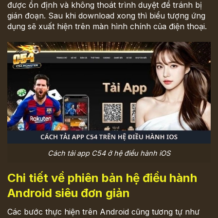
được ổn định và không thoát trình duyệt để tránh bị
gián đoạn. Sau khi download xong thì biểu tượng ứng
dụng sẽ xuất hiện trên màn hình chính của điện thoại.
Cách tải app C54 ở hệ điều hành iOS
Chi tiết về phiên bản hệ điều hành
Android siêu đơn giản
Các bước thực hiện trên Android cũng tương tự như