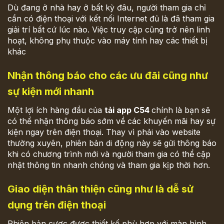
Dù đang ở nhà hay ở bất kỳ đâu, người tham gia chỉ
cần có điện thoại với kết nối Internet đủ là đã tham gia
giải trí bất cứ lúc nào. Việc truy cập cũng trở nên linh
hoạt, không phụ thuộc vào máy tính hay các thiết bị
khác
Nhận thông báo cho các ưu đãi cũng như
sự kiện mới nhanh
Một lợi ích hàng đầu của
tải app C54
chính là bạn sẽ
có thể nhận thông báo sớm về các khuyến mãi hay sự
kiện ngay trên điện thoại. Thay vì phải vào website
thường xuyên, phiên bản di động này sẽ gửi thông báo
khi có chương trình mới và người tham gia có thể cập
nhật thông tin nhanh chóng và tham gia kịp thời hơn.
Giao diện thân thiện cũng như là dễ sử
dụng trên điện thoại
Phiên bản cược được thiết kế phù hợp với màn hình