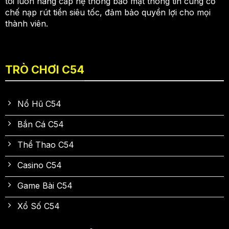
tôi luôn nâng cấp hệ thống bảo mật thông tin cùng cơ
chế nạp rút tiền siêu tốc, đảm bảo quyền lợi cho mọi
thành viên.
TRÒ CHƠI C54
Nổ Hũ C54
Bắn Cá C54
Thể Thao C54
Casino C54
Game Bài C54
Xổ Số C54