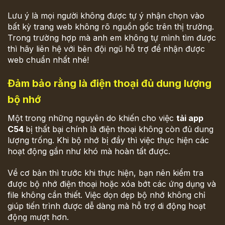
Lưu ý là mọi người không được tự ý nhận chọn vào
bất kỳ trang web không rõ nguồn gốc trên thị trường.
Trong trường hợp mà anh em không tự mình tìm được
thì hãy liên hệ với bên đội ngũ hỗ trợ để nhận được
web chuẩn nhất nhé!
Đảm bảo rằng là điện thoại đủ dung lượng
bộ nhớ
Một trong những nguyên do khiến cho việc
tải app
C54
bị thất bại chính là điện thoại không còn đủ dung
lượng trống. Khi bộ nhớ bị đầy thì việc thực hiện các
hoạt động gần như khó mà hoàn tất được.
Về cơ bản thì trước khi thực hiện, bạn nên kiểm tra
được bộ nhớ điện thoại hoặc xóa bớt các ứng dụng và
file không cần thiết. Việc dọn dẹp bộ nhớ không chỉ
giúp tiến trình được dễ dàng mà hỗ trợ di động hoạt
động mượt hơn.