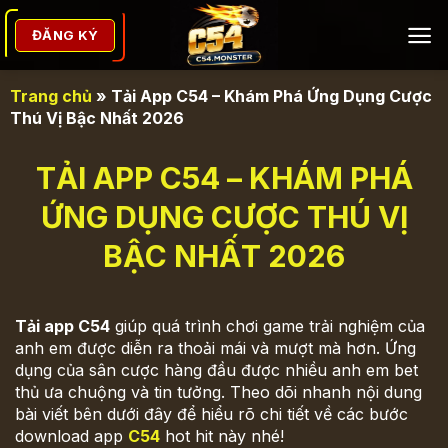
Bỏ
qua
ĐĂNG KÝ
nội
dung
Trang chủ
»
Tải App C54 – Khám Phá Ứng Dụng Cược
Thú Vị Bậc Nhất 2026
TẢI APP C54 – KHÁM PHÁ
ỨNG DỤNG CƯỢC THÚ VỊ
BẬC NHẤT 2026
Tải app C54
giúp quá trình chơi game trải nghiệm của
anh em được diễn ra thoải mái và mượt mà hơn. Ứng
dụng của sân cược hàng đầu được nhiều anh em bet
thủ ưa chuộng và tin tưởng. Theo dõi nhanh nội dung
bài viết bên dưới đây để hiểu rõ chi tiết về các bước
download app
C54
hot hit này nhé!