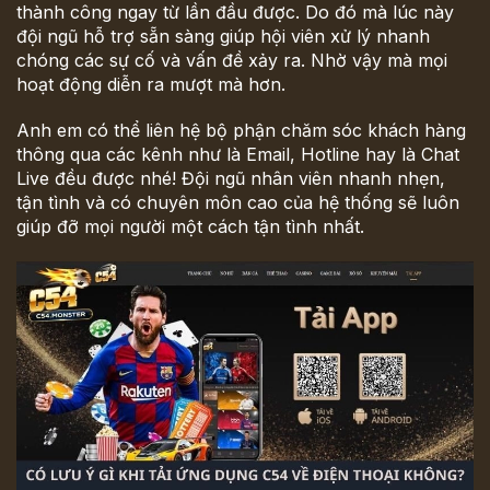
thành công ngay từ lần đầu được. Do đó mà lúc này
đội ngũ hỗ trợ sẵn sàng giúp hội viên xử lý nhanh
chóng các sự cố và vấn đề xảy ra. Nhờ vậy mà mọi
hoạt động diễn ra mượt mà hơn.
Anh em có thể liên hệ bộ phận chăm sóc khách hàng
thông qua các kênh như là Email, Hotline hay là Chat
Live đều được nhé! Đội ngũ nhân viên nhanh nhẹn,
tận tình và có chuyên môn cao của hệ thống sẽ luôn
giúp đỡ mọi người một cách tận tình nhất.