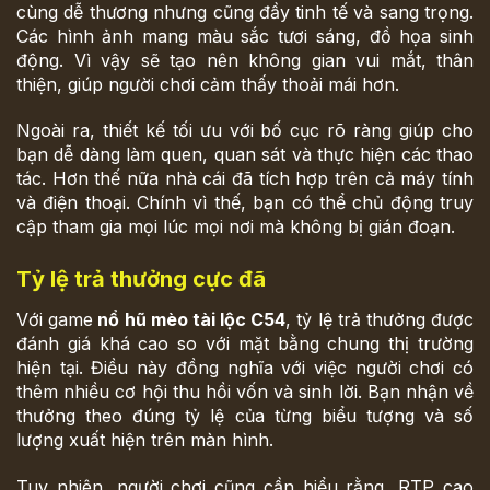
cùng dễ thương nhưng cũng đầy tinh tế và sang trọng.
Các hình ảnh mang màu sắc tươi sáng, đồ họa sinh
động. Vì vậy sẽ tạo nên không gian vui mắt, thân
thiện, giúp người chơi cảm thấy thoải mái hơn.
Ngoài ra, thiết kế tối ưu với bố cục rõ ràng giúp cho
bạn dễ dàng làm quen, quan sát và thực hiện các thao
tác. Hơn thế nữa nhà cái đã tích hợp trên cả máy tính
và điện thoại. Chính vì thế, bạn có thể chủ động truy
cập tham gia mọi lúc mọi nơi mà không bị gián đoạn.
Tỷ lệ trả thưởng cực đã
Với game
nổ hũ mèo tài lộc C54
, tỷ lệ trả thưởng được
đánh giá khá cao so với mặt bằng chung thị trường
hiện tại. Điều này đồng nghĩa với việc người chơi có
thêm nhiều cơ hội thu hồi vốn và sinh lời. Bạn nhận về
thưởng theo đúng tỷ lệ của từng biểu tượng và số
lượng xuất hiện trên màn hình.
Tuy nhiên, người chơi cũng cần hiểu rằng, RTP cao