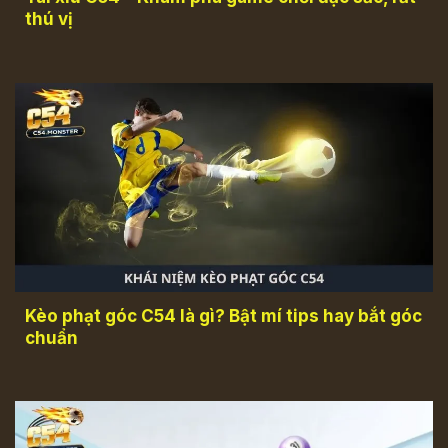
thú vị
Kèo phạt góc C54 là gì? Bật mí tips hay bắt góc
chuẩn