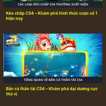
Kèo chấp C54 – Khám phá hình thức cược số 1
hiện nay
Bắn cá thần tài C54 – Khám phá đại dương cực
thú vị